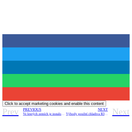
Click to accept marketing cookies and enable this content
Prev
Next
PREVIOUS
NEXT
Ve kterých zemích je instalováno nejvíce tepelných čerpadel ?
Výhody použití chladiva R32 v tepelných čerpadlech