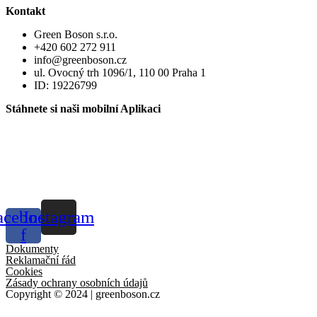
Kontakt
Green Boson s.r.o.
+420 602 272 911
info@greenboson.cz
ul. Ovocný trh 1096/1, 110 00 Praha 1
ID: 19226799
Stáhnete si naši mobilní Aplikaci
acebook-
Instagram
f
Dokumenty
Reklamační ŕád
Cookies
Zásady ochrany osobních údajů
Copyright © 2024 | greenboson.cz