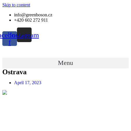
Skip to content
info@greenboson.cz
+420 602 272 911
acebook-
Instagram
f
Menu
Ostrava
April 17, 2023