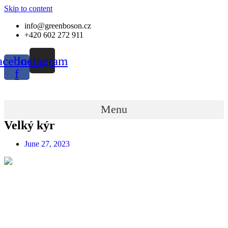
Skip to content
info@greenboson.cz
+420 602 272 911
acebook-
Instagram
f
Menu
Velký kýr
June 27, 2023