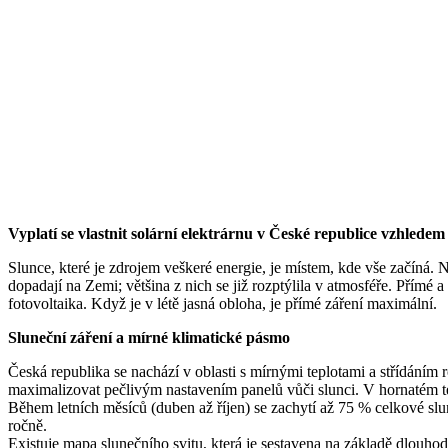
Vyplatí se vlastnit solární elektrárnu v České republice vzhledem
Slunce, které je zdrojem veškeré energie, je místem, kde vše začíná. 
dopadají na Zemi; většina z nich se již rozptýlila v atmosféře. Přímé 
fotovoltaika. Když je v létě jasná obloha, je přímé záření maximální.
Sluneční záření a mírné klimatické pásmo
Česká republika se nachází v oblasti s mírnými teplotami a střídáním
maximalizovat pečlivým nastavením panelů vůči slunci. V hornatém te
Během letních měsíců (duben až říjen) se zachytí až 75 % celkové s
ročně.
Existuje mapa slunečního svitu, která je sestavena na základě dlouh