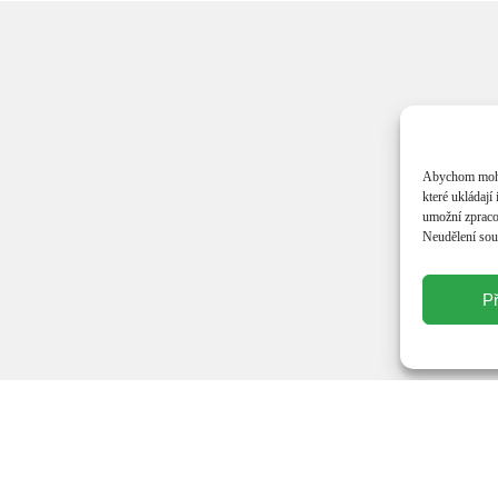
Abychom mohli
které ukládají
umožní zpracov
Neudělení souh
Př