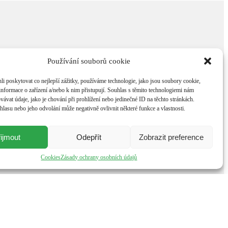
Používání souborů cookie
 poskytovat co nejlepší zážitky, používáme technologie, jako jsou soubory cookie,
 informace o zařízení a/nebo k nim přistupují. Souhlas s těmito technologiemi nám
ávat údaje, jako je chování při prohlížení nebo jedinečné ID na těchto stránkách.
lasu nebo jeho odvolání může negativně ovlivnit některé funkce a vlastnosti.
ijmout
Odepřít
Zobrazit preference
Cookies
Zásady ochrany osobních údajů