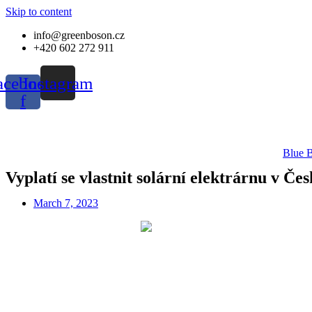
Skip to content
info@greenboson.cz
+420 602 272 911
acebook-
Instagram
f
Blue 
Vyplatí se vlastnit solární elektrárnu v Če
March 7, 2023