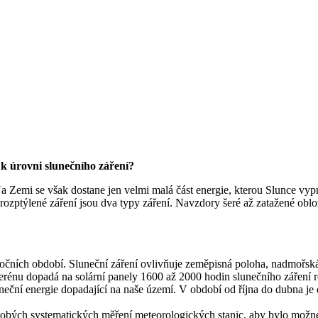
 k úrovni slunečního záření?
Na Zemi se však dostane jen velmi malá část energie, kterou Slunce vyp
a rozptýlené záření jsou dva typy záření. Navzdory šeré až zatažené obl
 ročních období. Sluneční záření ovlivňuje zeměpisná poloha, nadmořsk
rénu dopadá na solární panely 1600 až 2000 hodin slunečního záření r
luneční energie dopadající na naše území. V období od října do dubna 
odobých systematických měření meteorologických stanic, aby bylo možné 