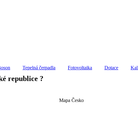
Boson
Tepelná čerpadla
Fotovoltaika
Dotace
Kal
ské republice ?