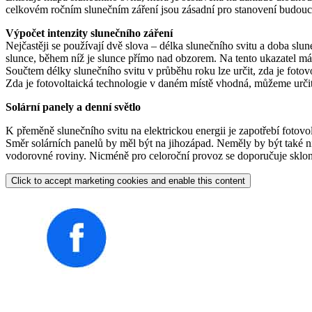
celkovém ročním slunečním záření jsou zásadní pro stanovení budoucí en
Výpočet intenzity slunečního záření
Nejčastěji se používají dvě slova – délka slunečního svitu a doba slu
slunce, během níž je slunce přímo nad obzorem. Na tento ukazatel má vl
Součtem délky slunečního svitu v průběhu roku lze určit, zda je fotovo
Zda je fotovoltaická technologie v daném místě vhodná, můžeme určit
Solární panely a denní světlo
K přeměně slunečního svitu na elektrickou energii je zapotřebí fotovolt
Směr solárních panelů by měl být na jihozápad. Neměly by být také ni
vodorovné roviny. Nicméně pro celoroční provoz se doporučuje sklon
Click to accept marketing cookies and enable this content