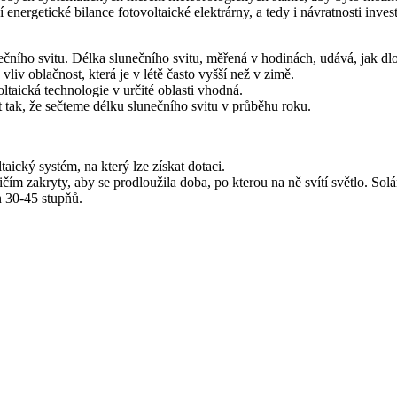
ergetické bilance fotovoltaické elektrárny, a tedy i návratnosti invest
nečního svitu. Délka slunečního svitu, měřená v hodinách, udává, jak d
iv oblačnost, která je v létě často vyšší než v zimě.
ltaická technologie v určité oblasti vhodná.
 tak, že sečteme délku slunečního svitu v průběhu roku.
aický systém, na který lze získat dotaci.
čím zakryty, aby se prodloužila doba, po kterou na ně svítí světlo. So
 30-45 stupňů.