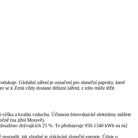
rodukuje. Globální záření je označení pro sluneční paprsky, které
oze se k Zemi vždy dostane difúzní záření; z toho může těžit
á výška a kvalita vzduchu. Účinnost fotovoltaické elektrárny můžete
očně (na jižní Moravě).
je dosaženo zbývajících 25 %. To představuje 950-1340 kWh na m2
posoudit, jak vhodné je získávání sluneční energie. Údaje o